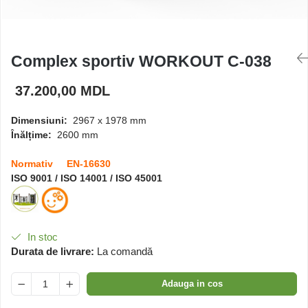
Căsuțe de joacă
Complex sportiv WORKOUT C-038
Mese și bănci pentru copii
37.200,00 MDL
Table pentru desen
Dimensiuni:
2967 x 1978 mm
Înălțime:
2600 mm
Gardulețe
Normativ EN-16630
ISO 9001 / ISO 14001 / ISO 45001
Echipamente pentru
grădinițe
Pavilioane pentru grădinițe
In stoc
Durata de livrare:
La comandă
Adauga in cos