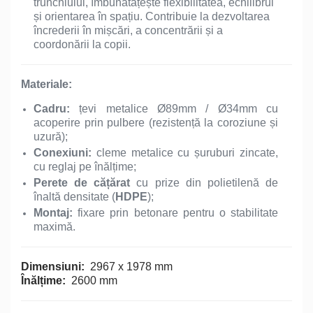
trunchiului, îmbunătățește flexibilitatea, echilibrul
și orientarea în spațiu. Contribuie la dezvoltarea
încrederii în mișcări, a concentrării și a
coordonării la copii.
Materiale:
Cadru:
țevi metalice Ø89mm / Ø34mm cu
acoperire prin pulbere (rezistență la coroziune și
uzură);
Conexiuni:
cleme metalice cu șuruburi zincate,
cu reglaj pe înălțime;
Perete de cățărat
cu prize din polietilenă de
înaltă densitate (
HDPE
);
Montaj:
fixare prin betonare pentru o stabilitate
maximă.
Dimensiuni:
2967 x 1978 mm
Înălțime:
2600 mm