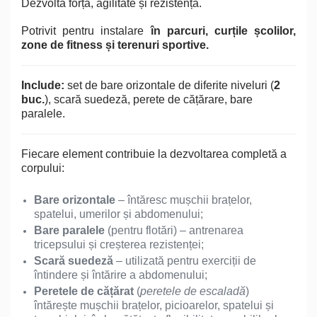
Dezvoltă forță, agilitate și rezistență.
Potrivit pentru instalare
în parcuri, curțile școlilor,
zone de fitness și terenuri sportive.
Include:
set de bare orizontale de diferite niveluri (
2
buc.
), scară suedeză, perete de cățărare, bare
paralele.
Fiecare element contribuie la dezvoltarea completă a
corpului:
Bare orizontale
– întăresc mușchii brațelor,
spatelui, umerilor și abdomenului;
Bare paralele
(pentru flotări) – antrenarea
tricepsului și creșterea rezistenței;
Scară suedeză
– utilizată pentru exerciții de
întindere și întărire a abdomenului;
Peretele de cățărat
(
peretele de escaladă
)
întărește mușchii brațelor, picioarelor, spatelui și