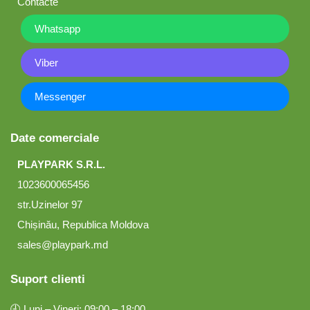
Contacte
Whatsapp
Viber
Messenger
Date comerciale
PLAYPARK S.R.L.
1023600065456
str.Uzinelor 97
Chișinău, Republica Moldova
sales@playpark.md
Suport clienti
🕘 Luni – Vineri: 09:00 – 18:00