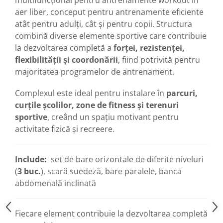
multifuncțional pentru antrenamente workout în
aer liber, conceput pentru antrenamente eficiente
atât pentru adulți, cât și pentru copii. Structura
combină diverse elemente sportive care contribuie
la dezvoltarea completă a
forței, rezistenței,
flexibilității și coordonării
, fiind potrivită pentru
majoritatea programelor de antrenament.
Complexul este ideal pentru instalare în
parcuri,
curțile școlilor, zone de fitness și terenuri
sportive
, creând un spațiu motivant pentru
activitate fizică și recreere.
Include:
set de bare orizontale de diferite niveluri
(
3 buc.
), scară suedeză, bare paralele, banca
abdomenală inclinată
Fiecare element contribuie la dezvoltarea completă