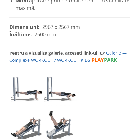
Montaj:
fixare prin betonare pentru o stabilitate
maximă.
Dimensiuni:
2967 x 2567 mm
Înălțime:
2600 mm
Pentru a vizualiza galerie, accesați link-ul
👉
Galerie —
PLAY
PARK
Complexe WORKOUT / WORKOUT-KIDS