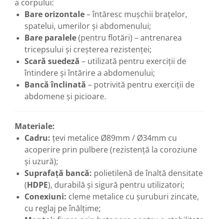
a corpului:
Bare orizontale
– întăresc mușchii brațelor,
spatelui, umerilor și abdomenului;
Bare paralele
(pentru flotări) – antrenarea
tricepsului și creșterea rezistenței;
Scară suedeză
– utilizată pentru exerciții de
întindere și întărire a abdomenului;
Bancă înclinată
– potrivită pentru exerciții de
abdomene și picioare
.
Materiale:
Cadru:
țevi metalice Ø89mm / Ø34mm cu
acoperire prin pulbere (rezistență la coroziune
și uzură);
Suprafață bancă:
polietilenă de înaltă densitate
(
HDPE
), durabilă și sigură pentru utilizatori;
Conexiuni:
cleme metalice cu șuruburi zincate,
cu reglaj pe înălțime;