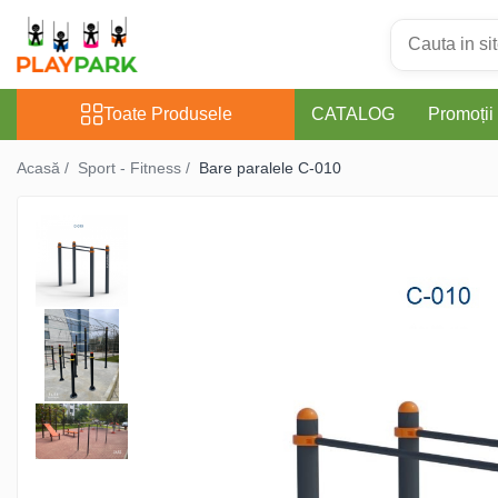
Toate Produsele
Toate Produsele
CATALOG
Promoții
Complexe de Joacă
Acasă /
Sport - Fitness /
Bare paralele C-010
PREMIUM
MultiPlay
ROBINIA
WOOD (pentru casă și
grădină)
Complexe de joacă Interior