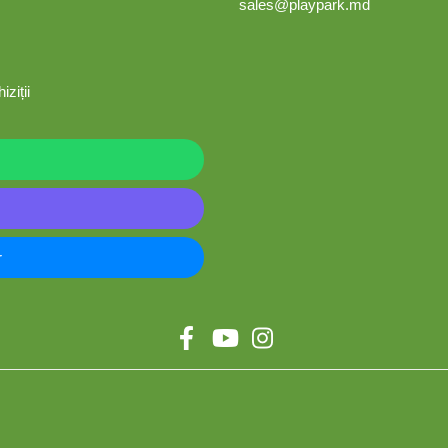
sales@playpark.md
iziții
r