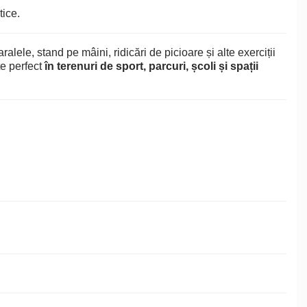
tice.
ralele, stand pe mâini, ridicări de picioare și alte exerciții
te perfect
în terenuri de sport, parcuri, școli și spații