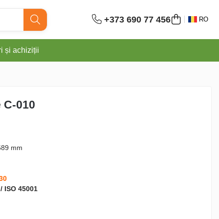
+373 690 77 456
RO
 și achiziții
e C-010
689 mm
30
 / ISO 45001