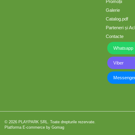
Promoții
Tobogane din plastic
Galerie
Catalog.pdf
ACROBAȚIE - Inele
/Frânghie /Trapez
Parteneri și Ach
Contacte
Accesorii de joacă
Whatsapp
Elemente structurale
Viber
Messenge
Oferte și Proiecte
Structuri din Frânghie
Educativ / Creativ
© 2026 PLAYPARK SRL. Toate drepturile rezervate.
Platforma E-commerce by Gomag
Panouri Interactive