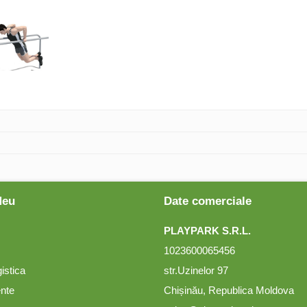
Meu
Date comerciale
PLAYPARK S.R.L.
1023600065456
gistica
str.Uzinelor 97
ente
Chișinău, Republica Moldova