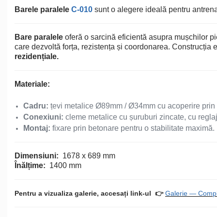
Echipamente de Joacă
Barele paralele
C-010
sunt o alegere ideală pentru antrena
Leagăne de exterior pentru
Bare paralele
copii
oferă o sarcină eficientă asupra mușchilor piep
care dezvoltă forța, rezistența și coordonarea. Construcția e
rezidențiale.
Balansoare
Materiale:
Figurine pe arc
Cadru:
țevi metalice Ø89mm / Ø34mm cu acoperire prin pu
Conexiuni:
cleme metalice cu șuruburi zincate, cu reglaj
Carusele
Montaj:
fixare prin betonare pentru o stabilitate maximă.
Tobogane pentru copii
Dimensiuni:
1678 x 689 mm
Înălțime:
1400 mm
Nisipiere pentru copii
Pentru a vizualiza galerie, accesați link-ul
👉
Galerie — Com
Căsuțe de joacă