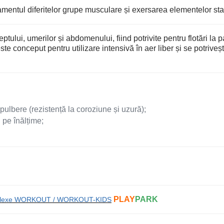
mentul diferitelor grupe musculare și exersarea elementelor sta
tului, umerilor și abdomenului, fiind potrivite pentru flotări la pa
ste conceput pentru utilizare intensivă în aer liber și se potriveș
lbere (rezistență la coroziune și uzură);
 pe înălțime;
PLAY
PARK
plexe WORKOUT / WORKOUT-KIDS