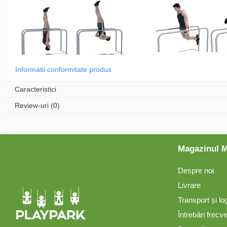
Mese și bănci pentru copii
Table pentru desen
Informatii conformitate produs
Gardulețe
Caracteristici
Review-uri
(0)
Echipamente pentru
grădinițe
Pavilioane pentru grădinițe
Magazinul 
Despre noi
Accesorii / Componente
Livrare
Transport și lo
Leagăne suspendate pentru
copii
Întrebări frecv