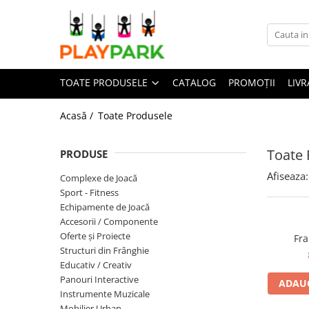
Toate Produsele
TOATE PRODUSELE
CATALOG
PROMOȚII
LIVR
Complexe de Joacă
PREMIUM
Acasă /
Toate Produsele
MultiPlay
ROBINIA
Toate
PRODUSE
WOOD (pentru casă și grădină)
Afiseaza:
Complexe de Joacă
Complexe de joacă Interior
Sport - Fitness
Echipamente de Joacă
Accesorii / Componente
Sport - Fitness
Oferte și Proiecte
Aparate fitness exterior
Structuri din Frânghie
Educativ / Creativ
Complexe WORKOUT
Panouri Interactive
ADAUG
Complexe WORKOUT Kids
Instrumente Muzicale
Aparate de forță FBarbell
Mobilier Urban