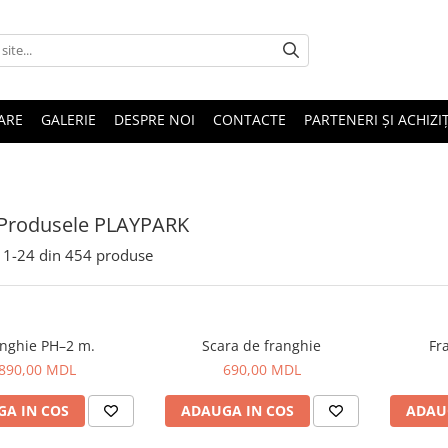
ARE
GALERIE
DESPRE NOI
CONTACTE
PARTENERI ȘI ACHIZIȚ
 Produsele PLAYPARK
1-
24
din
454
produse
Franghie PH–2 m.
Scara de franghie
Fr
890,00 MDL
690,00 MDL
A IN COS
ADAUGA IN COS
ADAU