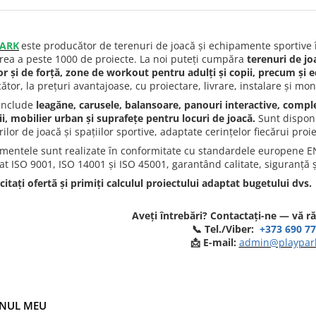
ARK
este producător de terenuri de joacă și echipamente sportive 
area a peste 1000 de proiecte. La noi puteți cumpăra
terenuri de jo
r și de forță, zone de workout pentru adulți și copii, precum și 
tor, la prețuri avantajoase, cu proiectare, livrare, instalare și mon
include
leagăne, carusele, balansoare, panouri interactive, compl
ii, mobilier urban și suprafețe pentru locuri de joacă.
Sunt disponi
ilor de joacă și spațiilor sportive, adaptate cerințelor fiecărui proie
mentele sunt realizate în conformitate cu standardele europene 
icat ISO 9001, ISO 14001 și ISO 45001, garantând calitate, siguranță 
citați ofertă și primiți calculul proiectului adaptat bugetului dvs.
Aveți întrebări? Contactați-ne — vă 
📞 Tel./Viber:
+373 690 77
📩 E-mail:
admin@playpar
NUL MEU