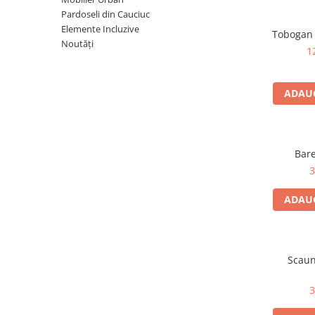
Pardoseli din Cauciuc
Pentru terenuri sportive
Elemente Incluzive
Tobogan 
Pentru săli de sport
Noutăți
1
Echipamente de Joacă
ADAUG
Leagăne de exterior pentru
copii
Balansoare
Bare
Figurine pe arc
3
Carusele
Tobogane pentru copii
ADAUG
Nisipiere pentru copii
Căsuțe de joacă
Scaun
Mese și bănci pentru copii
Table pentru desen
3
Gardulețe