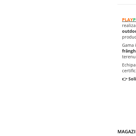
Panouri Interactive
PLAY
P
Instrumente Muzicale
realiz
outdoo
producă
Mobilier Urban
Gama 
frângh
Pardoseli din Cauciuc
terenur
Echipa
Elemente Incluzive
certif
👉 Soli
MAGAZI