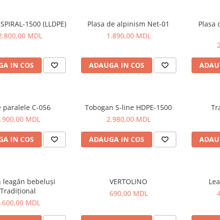
SPIRAL-1500 (LLDPE)
Plasa de alpinism Net-01
Plasa 
2.800,00 MDL
1.890,00 MDL
A IN COS
ADAUGA IN COS
ADAU
 paralele C-056
Tobogan S-line HDPE-1500
Tr
.900,00 MDL
2.980,00 MDL
A IN COS
ADAUGA IN COS
ADAU
 leagăn bebeluși
VERTOLINO
Lea
Tradițional
690,00 MDL
.600,00 MDL