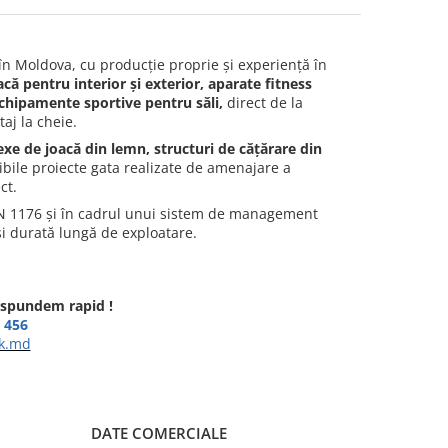
în Moldova, cu producție proprie și experiență în
acă pentru interior și exterior, aparate fitness
echipamente sportive pentru săli,
direct de la
taj la cheie.
exe de joacă din lemn, structuri de cățărare din
bile proiecte gata realizate de amenajare a
ct.
EN 1176 și în cadrul unui sistem de management
și durată lungă de exploatare.
răspundem rapid !
 456
k.md
DATE COMERCIALE