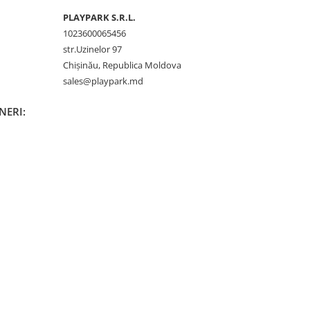
PLAYPARK S.R.L.
1023600065456
str.Uzinelor 97
Chișinău, Republica Moldova
sales@playpark.md
INERI: