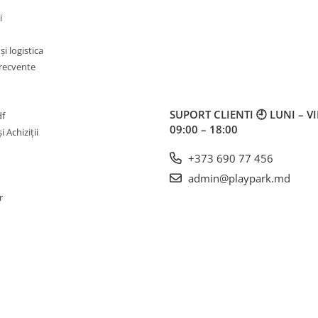
i
i logistica
frecvente
SUPORT CLIENTI
🕘 LUNI – V
df
09:00 – 18:00
i Achiziții
+373 690 77 456
admin@playpark.md
r