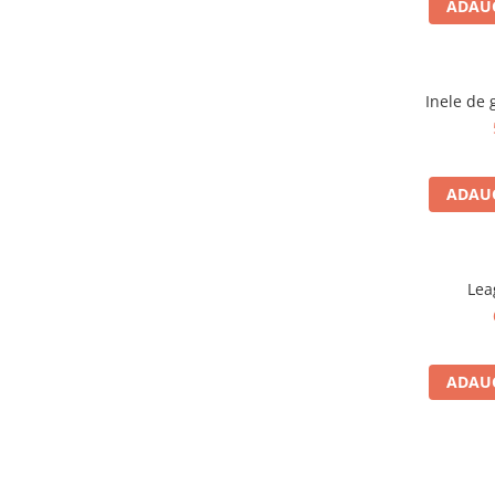
ADAUG
Echipamente pentru grădinițe
Pavilioane pentru grădinițe
Inele de 
Accesorii / Componente
Leagăne suspendate pentru
copii
ADAUG
Tobogane din plastic
ACROBAȚIE - Inele /Frânghie
/Trapez
Accesorii de joacă
Lea
Elemente structurale
Oferte și Proiecte
ADAUG
Structuri din Frânghie
Educativ / Creativ