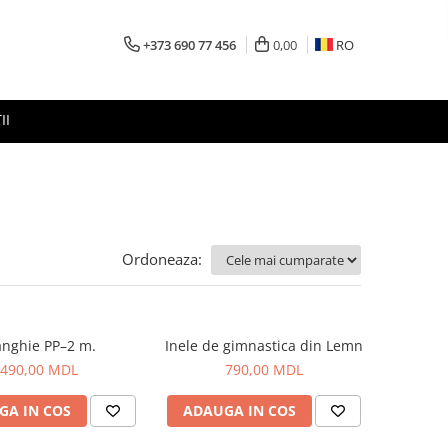
+373 690 77 456
0,00
RO
II
Ordoneaza:
anghie PP–2 m.
Inele de gimnastica din Lemn
490,00 MDL
790,00 MDL
GA IN COS
ADAUGA IN COS