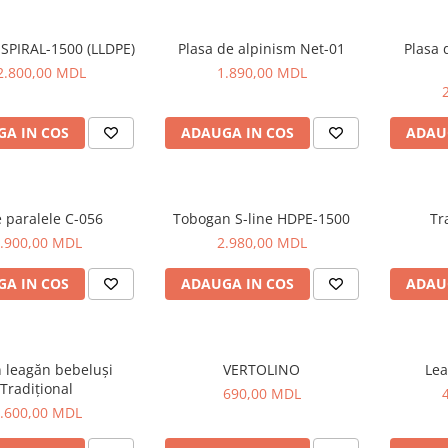
SPIRAL-1500 (LLDPE)
Plasa de alpinism Net-01
Plasa 
2.800,00 MDL
1.890,00 MDL
A IN COS
ADAUGA IN COS
ADAU
 paralele C-056
Tobogan S-line HDPE-1500
Tr
.900,00 MDL
2.980,00 MDL
A IN COS
ADAUGA IN COS
ADAU
 leagăn bebeluși
VERTOLINO
Lea
Tradițional
690,00 MDL
.600,00 MDL