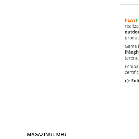
Panouri Interactive
PLAY
P
Instrumente Muzicale
realiz
outdoo
producă
Mobilier Urban
Gama 
frângh
Pardoseli din Cauciuc
terenur
Echipa
Elemente Incluzive
certif
👉 Soli
MAGAZINUL MEU