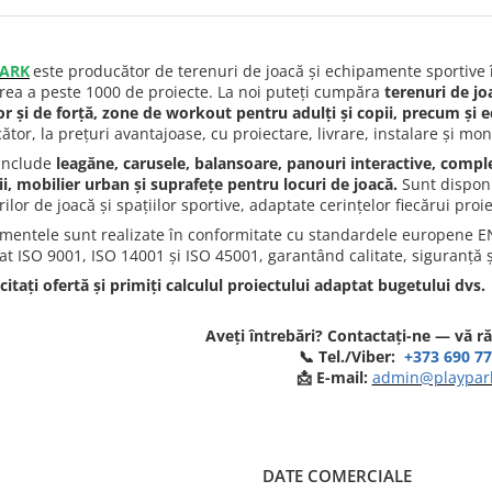
ARK
este producător de terenuri de joacă și echipamente sportive 
area a peste 1000 de proiecte. La noi puteți cumpăra
terenuri de jo
r și de forță, zone de workout pentru adulți și copii, precum și 
tor, la prețuri avantajoase, cu proiectare, livrare, instalare și mon
include
leagăne, carusele, balansoare, panouri interactive, compl
ii, mobilier urban și suprafețe pentru locuri de joacă.
Sunt disponi
ilor de joacă și spațiilor sportive, adaptate cerințelor fiecărui proie
mentele sunt realizate în conformitate cu standardele europene 
icat ISO 9001, ISO 14001 și ISO 45001, garantând calitate, siguranță 
citați ofertă și primiți calculul proiectului adaptat bugetului dvs.
Aveți întrebări? Contactați-ne — vă 
📞 Tel./Viber:
+373 690 77
📩 E-mail:
admin@playpar
DATE COMERCIALE