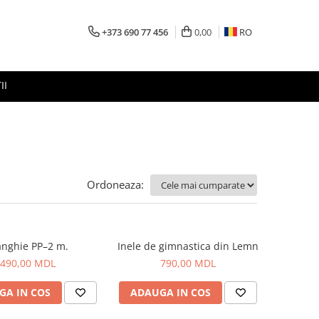
+373 690 77 456
0,00
RO
II
Ordoneaza:
anghie PP–2 m.
Inele de gimnastica din Lemn
490,00 MDL
790,00 MDL
GA IN COS
ADAUGA IN COS