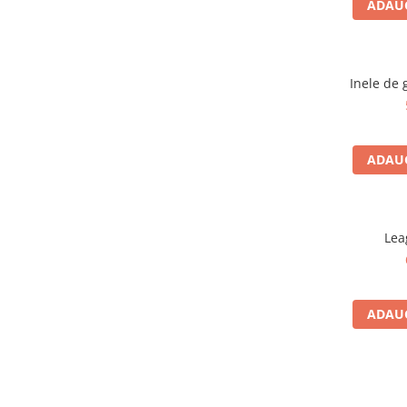
ADAUG
Echipamente pentru grădinițe
Pavilioane pentru grădinițe
Inele de 
Accesorii / Componente
Leagăne suspendate pentru
copii
ADAUG
Tobogane din plastic
ACROBAȚIE - Inele /Frânghie
/Trapez
Accesorii de joacă
Lea
Elemente structurale
Oferte și Proiecte
ADAUG
Structuri din Frânghie
Educativ / Creativ