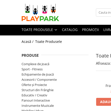
Toate Produsele
TOATE PRODUSELE
CATALOG
PROMOȚII
LIVR
Complexe de Joacă
PREMIUM
Acasă /
Toate Produsele
MultiPlay
ROBINIA
Toate
PRODUSE
WOOD (pentru casă și grădină)
Afiseaza:
Complexe de Joacă
Complexe de joacă Interior
Sport - Fitness
Echipamente de Joacă
Accesorii / Componente
Sport - Fitness
Oferte și Proiecte
Aparate fitness exterior
Structuri din Frânghie
Educativ / Creativ
Complexe WORKOUT
Panouri Interactive
ADAUG
Complexe WORKOUT Kids
Instrumente Muzicale
Aparate de forță FBarbell
Mobilier Urban