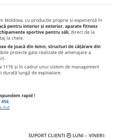
în Moldova, cu producție proprie și experiență în
acă pentru interior și exterior, aparate fitness
echipamente sportive pentru săli,
direct de la
taj la cheie.
exe de joacă din lemn, structuri de cățărare din
bile proiecte gata realizate de amenajare a
ct.
EN 1176 și în cadrul unui sistem de management
și durată lungă de exploatare.
răspundem rapid !
 456
k.md
SUPORT CLIENTI
🕘 LUNI – VINERI: