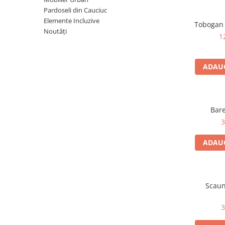
Pardoseli din Cauciuc
Pentru terenuri sportive
Elemente Incluzive
Tobogan 
Pentru săli de sport
Noutăți
1
Echipamente de Joacă
ADAUG
Leagăne de exterior pentru
copii
Balansoare
Bare
Figurine pe arc
3
Carusele
Tobogane pentru copii
ADAUG
Nisipiere pentru copii
Căsuțe de joacă
Scaun
Mese și bănci pentru copii
Table pentru desen
3
Gardulețe