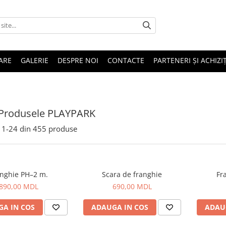
ARE
GALERIE
DESPRE NOI
CONTACTE
PARTENERI ȘI ACHIZIȚ
 Produsele PLAYPARK
1-
24
din
455
produse
Franghie PH–2 m.
Scara de franghie
Fr
890,00 MDL
690,00 MDL
A IN COS
ADAUGA IN COS
ADAU