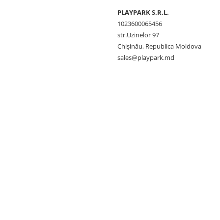
PLAYPARK S.R.L.
1023600065456
str.Uzinelor 97
Chișinău, Republica Moldova
sales@playpark.md