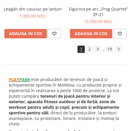
Leagăn din cauciuc pe lanțuri
Figurina pe arc „Frog Quartet”
ZP-21
1.890,00 MDL
19.700,00 MDL
ADAUGA IN COS
ADAUGA IN COS
1
2
3
19
...
PLAY
PARK
este producător de terenuri de joacă și
echipamente sportive în Moldova, cu producție proprie și
experiență în realizarea a peste 1000 de proiecte. La noi
puteți cumpăra
terenuri de joacă pentru interior și
exterior, aparate fitness outdoor și de forță, zone de
workout pentru adulți și copii, precum și echipamente
sportive pentru săli,
direct de la producător, la prețuri
avantajoase, cu proiectare, livrare, instalare și montaj la
cheie.