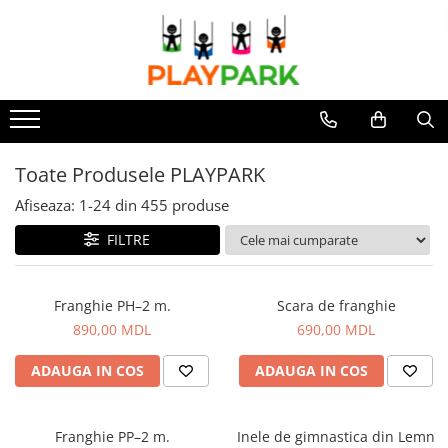
Toate Produsele
Complexe de Joacă
PREMIUM
Toate Produsele PLAYPARK
MultiPlay
Afiseaza:
1-
24
din
455
produse
ROBINIA
FILTRE
WOOD (pentru casă și grădină)
Complexe de joacă Interior
Franghie PH–2 m.
Scara de franghie
Sport - Fitness
890,00 MDL
690,00 MDL
Aparate fitness exterior
ADAUGA IN COS
ADAUGA IN COS
Complexe WORKOUT
Complexe WORKOUT Kids
Franghie PP–2 m.
Inele de gimnastica din Lemn
Aparate de forță FBarbell