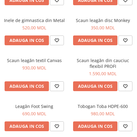
ADAUGA IN COS
ADAUGA IN COS
Panouri Interactive
Inele de gimnastica din Metal
Scaun leagăn disc Monkey
Instrumente Muzicale
520,00 MDL
350,00 MDL
Mobilier Urban
ADAUGA IN COS
ADAUGA IN COS
Pardoseli din Cauciuc
Scaun leagăn textil Canvas
Scaun leagăn din cauciuc
flexibil PROFI
Elemente Incluzive
930,00 MDL
1.590,00 MDL
ADAUGA IN COS
ADAUGA IN COS
Leagăn Foot Swing
Tobogan Toba HDPE-600
690,00 MDL
980,00 MDL
ADAUGA IN COS
ADAUGA IN COS