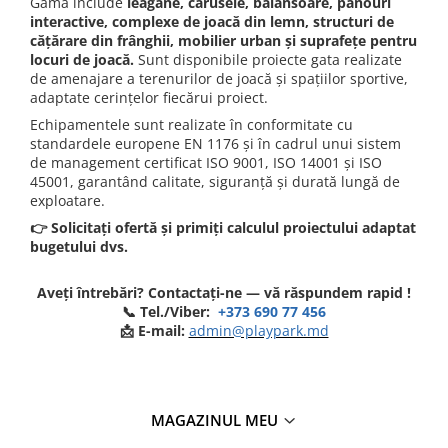
Gama include
leagăne, carusele, balansoare, panouri
interactive, complexe de joacă din lemn, structuri de
cățărare din frânghii, mobilier urban și suprafețe pentru
locuri de joacă.
Sunt disponibile proiecte gata realizate
de amenajare a terenurilor de joacă și spațiilor sportive,
adaptate cerințelor fiecărui proiect.
Echipamentele sunt realizate în conformitate cu
standardele europene EN 1176 și în cadrul unui sistem
de management certificat ISO 9001, ISO 14001 și ISO
45001, garantând calitate, siguranță și durată lungă de
exploatare.
👉 Solicitați ofertă și primiți calculul proiectului adaptat
bugetului dvs.
Aveți întrebări? Contactați-ne — vă răspundem rapid !
📞 Tel./Viber:
+373 690 77 456
📩 E-mail:
admin@playpark.md
MAGAZINUL MEU