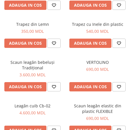
ADAUGA IN COS
ADAUGA IN COS
Echipamente pentru grădinițe
Pavilioane pentru grădinițe
Trapez din Lemn
Trapez cu Inele din plastic
Accesorii / Componente
350,00 MDL
540,00 MDL
Leagăne suspendate pentru
copii
ADAUGA IN COS
ADAUGA IN COS
Tobogane din plastic
ACROBAȚIE - Inele /Frânghie
Scaun leagăn bebeluși
VERTOLINO
/Trapez
Tradițional
690,00 MDL
3.600,00 MDL
Accesorii de joacă
Elemente structurale
ADAUGA IN COS
ADAUGA IN COS
Oferte și Proiecte
Leagăn cuib Cb-02
Scaun leagăn elastic din
plastic FLEXIBLE
4.600,00 MDL
Structuri din Frânghie
690,00 MDL
Educativ / Creativ