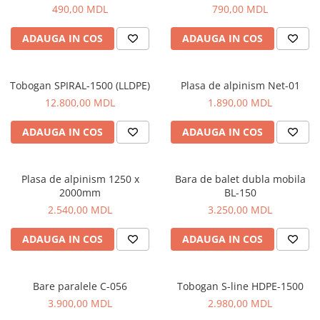
490,00 MDL
790,00 MDL
Pentru terenuri sportive
ADAUGA IN COS
ADAUGA IN COS
Pentru săli de sport
Echipamente de Joacă
Tobogan SPIRAL-1500 (LLDPE)
Plasa de alpinism Net-01
Leagăne de exterior pentru
12.800,00 MDL
1.890,00 MDL
copii
ADAUGA IN COS
ADAUGA IN COS
Balansoare
Figurine pe arc
Plasa de alpinism 1250 x
Bara de balet dubla mobila
Carusele
2000mm
BL-150
Tobogane pentru copii
2.540,00 MDL
3.250,00 MDL
Nisipiere pentru copii
ADAUGA IN COS
ADAUGA IN COS
Căsuțe de joacă
Mese și bănci pentru copii
Bare paralele C-056
Tobogan S-line HDPE-1500
Table pentru desen
3.900,00 MDL
2.980,00 MDL
Gardulețe