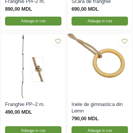
Franghie PH–2 m.
Scara de franghie
890,00 MDL
690,00 MDL
Căsuțe de joacă
Adauga in cos
Adauga in cos
Mese și bănci pentru copii
Table pentru desen
Gardulețe
Echipamente pentru
grădinițe
Pavilioane pentru grădinițe
Franghie PP–2 m.
Inele de gimnastica din
Lemn
490,00 MDL
790,00 MDL
Adauga in cos
Adauga in cos