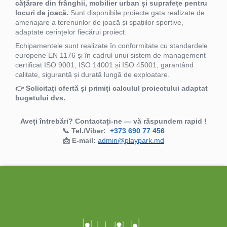
cățărare din frânghii, mobilier urban și suprafețe pentru
locuri de joacă.
Sunt disponibile proiecte gata realizate de
amenajare a terenurilor de joacă și spațiilor sportive,
adaptate cerințelor fiecărui proiect.
Echipamentele sunt realizate în conformitate cu standardele
europene EN 1176 și în cadrul unui sistem de management
certificat ISO 9001, ISO 14001 și ISO 45001, garantând
calitate, siguranță și durată lungă de exploatare.
👉 Solicitați ofertă și primiți calculul proiectului adaptat
bugetului dvs.
Aveți întrebări? Contactați-ne — vă răspundem rapid !
📞 Tel./Viber:
+373 690 77 456
📩 E-mail:
admin@playpark.md