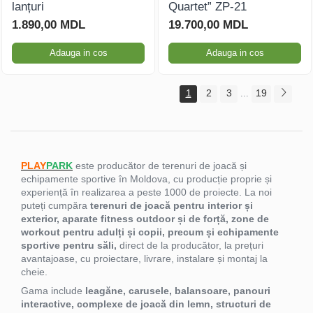
lanțuri
Quartet” ZP-21
1.890,00 MDL
19.700,00 MDL
Adauga in cos
Adauga in cos
1
2
3
19
...
PLAY
PARK
este producător de terenuri de joacă și
echipamente sportive în Moldova, cu producție proprie și
experiență în realizarea a peste 1000 de proiecte. La noi
puteți cumpăra
terenuri de joacă pentru interior și
exterior, aparate fitness outdoor și de forță, zone de
workout pentru adulți și copii, precum și echipamente
sportive pentru săli,
direct de la producător, la prețuri
avantajoase, cu proiectare, livrare, instalare și montaj la
cheie.
Gama include
leagăne, carusele, balansoare, panouri
interactive, complexe de joacă din lemn, structuri de