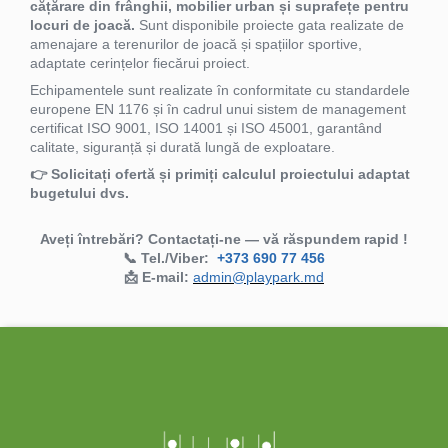
cățărare din frânghii, mobilier urban și suprafețe pentru
locuri de joacă.
Sunt disponibile proiecte gata realizate de
amenajare a terenurilor de joacă și spațiilor sportive,
adaptate cerințelor fiecărui proiect.
Echipamentele sunt realizate în conformitate cu standardele
europene EN 1176 și în cadrul unui sistem de management
certificat ISO 9001, ISO 14001 și ISO 45001, garantând
calitate, siguranță și durată lungă de exploatare.
👉 Solicitați ofertă și primiți calculul proiectului adaptat
bugetului dvs.
Aveți întrebări? Contactați-ne — vă răspundem rapid !
📞 Tel./Viber:
+373 690 77 456
📩 E-mail:
admin@playpark.md