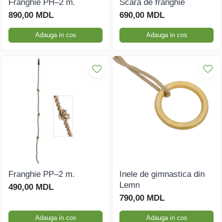
Franghie PH–2 m.
Scara de franghie
890,00 MDL
690,00 MDL
Căsuțe de joacă
Adauga in cos
Adauga in cos
Mese și bănci pentru copii
Table pentru desen
Gardulețe
Echipamente pentru
grădinițe
Pavilioane pentru grădinițe
Franghie PP–2 m.
Inele de gimnastica din
Lemn
490,00 MDL
790,00 MDL
Adauga in cos
Adauga in cos