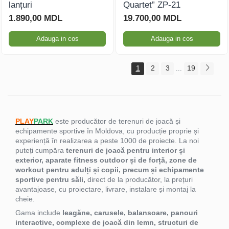
lanțuri
Quartet” ZP-21
1.890,00 MDL
19.700,00 MDL
Adauga in cos
Adauga in cos
1
2
3
19
...
PLAY
PARK
este producător de terenuri de joacă și
echipamente sportive în Moldova, cu producție proprie și
experiență în realizarea a peste 1000 de proiecte. La noi
puteți cumpăra
terenuri de joacă pentru interior și
exterior, aparate fitness outdoor și de forță, zone de
workout pentru adulți și copii, precum și echipamente
sportive pentru săli,
direct de la producător, la prețuri
avantajoase, cu proiectare, livrare, instalare și montaj la
cheie.
Gama include
leagăne, carusele, balansoare, panouri
interactive, complexe de joacă din lemn, structuri de