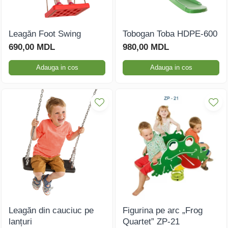
Leagăn Foot Swing
Tobogan Toba HDPE-600
690,00 MDL
980,00 MDL
Adauga in cos
Adauga in cos
Leagăn din cauciuc pe
Figurina pe arc „Frog
lanțuri
Quartet” ZP-21