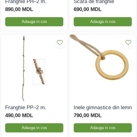
Franghie PH–2 m.
Scara de franghie
890,00 MDL
690,00 MDL
Căsuțe de joacă
Adauga in cos
Adauga in cos
Mese și bănci pentru copii
Table pentru desen
Gardulețe
Echipamente pentru
grădinițe
Pavilioane pentru grădinițe
Franghie PP–2 m.
Inele gimnastice din lemn
490,00 MDL
790,00 MDL
Adauga in cos
Adauga in cos