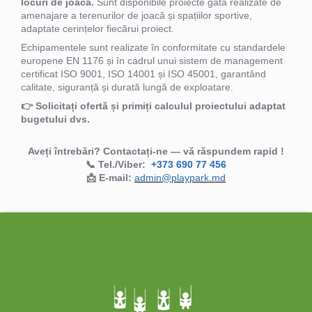
locuri de joacă.
Sunt disponibile proiecte gata realizate de
amenajare a terenurilor de joacă și spațiilor sportive,
adaptate cerințelor fiecărui proiect.
Echipamentele sunt realizate în conformitate cu standardele
europene EN 1176 și în cadrul unui sistem de management
certificat ISO 9001, ISO 14001 și ISO 45001, garantând
calitate, siguranță și durată lungă de exploatare.
👉 Solicitați ofertă și primiți calculul proiectului adaptat
bugetului dvs.
Aveți întrebări? Contactați-ne — vă răspundem rapid !
📞 Tel./Viber:
+373 690 77 456
📩 E-mail:
admin@playpark.md