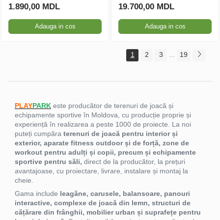
1.890,00 MDL
19.700,00 MDL
Adauga in cos
Adauga in cos
1
2
3
19
...
PLAY
PARK
este producător de terenuri de joacă și
echipamente sportive în Moldova, cu producție proprie și
experiență în realizarea a peste 1000 de proiecte. La noi
puteți cumpăra
terenuri de joacă pentru interior și
exterior, aparate fitness outdoor și de forță, zone de
workout pentru adulți și copii, precum și echipamente
sportive pentru săli,
direct de la producător, la prețuri
avantajoase, cu proiectare, livrare, instalare și montaj la
cheie.
Gama include
leagăne, carusele, balansoare, panouri
interactive, complexe de joacă din lemn, structuri de
cățărare din frânghii, mobilier urban și suprafețe pentru