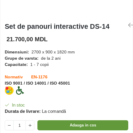
Căsuțe de joacă
Set de panouri interactive DS-14
Mese și bănci pentru copii
21.700,00 MDL
Table pentru desen
Dimensiuni:
2700 х 900 x 1820 mm
Grupe de varsta:
de la 2 ani
Gardulețe
Capacitate:
1 - 7 copii
Normativ EN-1176
Echipamente pentru
ISO 9001 / ISO 14001 / ISO 45001
grădinițe
Pavilioane pentru grădinițe
In stoc
Durata de livrare:
La comandă
Adauga in cos