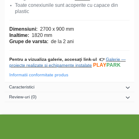
Toate conexiunile sunt acoperite cu capace din
plastic
Dimensiuni:
2700 x 900 mm
Inaltime:
1820 mm
Grupe de varsta:
de la 2 ani
Pentru a vizualiza galerie, accesați link-ul
👉
G
alerie —
PLAY
PARK
proiecte realizate si echipamente instalate
Informatii conformitate produs
Caracteristici
Review-uri
(0)