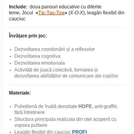
Include:
doua panouri educative cu diferite
teme, Jocul
«
Tic-Tac-Toe
»
(
X-O-X
), leagăn flexibil din
cauciuc
Învățare prin joc:
Dezvoltarea coordonării și a reflexelor
Dezvoltarea cognitiva
Dezvoltarea emotionala
Activități de joacă colectivă, formarea și
dezvoltarea abilităților de comunicare ale copiilor
Materiale:
Polietilenă de înaltă densitate
HDPE
, anti-graffiti,
fără întreținere
Structura principala realizata din otel acoperit cu
vopsea pulbere
Leagăn flexibil din cauciuc
PROFI