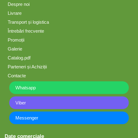
Despre noi
Livrare
Transport și logistica
Întrebări frecvente
Promoții
Galerie
Catalog.pdf
Parteneri și Achiziții
Contacte
Whatsapp
Viber
Messenger
Date comerciale