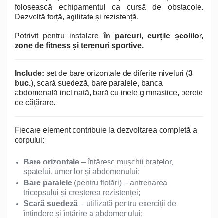
folosească echipamentul ca cursă de obstacole.
Dezvoltă forță, agilitate și rezistență.
Potrivit pentru instalare
în parcuri, curțile școlilor,
zone de fitness și terenuri sportive.
Include:
set de bare orizontale de diferite niveluri (
3
buc.
), scară suedeză, bare paralele, banca
abdomenală inclinată, bară cu inele gimnastice, perete
de cățărare.
Fiecare element contribuie la dezvoltarea completă a
corpului:
Bare orizontale
– întăresc mușchii brațelor,
spatelui, umerilor și abdomenului;
Bare paralele
(pentru flotări) – antrenarea
tricepsului și creșterea rezistenței;
Scară suedeză
– utilizată pentru exerciții de
întindere și întărire a abdomenului;