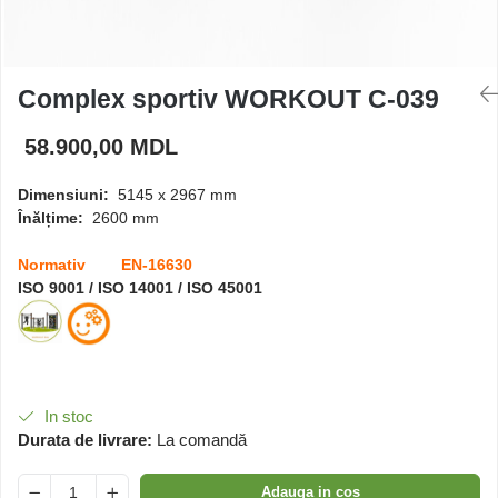
Căsuțe de joacă
Complex sportiv WORKOUT C-039
Mese și bănci pentru copii
58.900,00 MDL
Table pentru desen
Dimensiuni:
5145 x 2967 mm
Înălțime:
2600 mm
Gardulețe
Normativ EN-16630
ISO 9001 / ISO 14001 / ISO 45001
Echipamente pentru
grădinițe
Pavilioane pentru grădinițe
In stoc
Durata de livrare:
La comandă
Adauga in cos