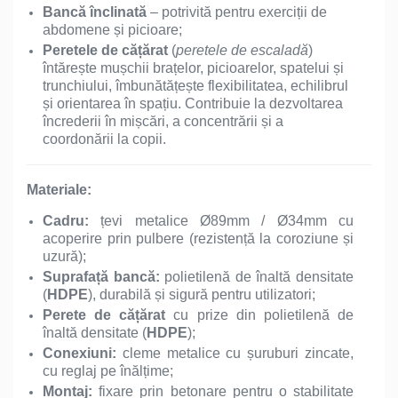
Bancă înclinată
– potrivită pentru exerciții de
abdomene și picioare;
Peretele de cățărat
(
peretele de escaladă
)
întărește mușchii brațelor, picioarelor, spatelui și
trunchiului, îmbunătățește flexibilitatea, echilibrul
și orientarea în spațiu. Contribuie la dezvoltarea
încrederii în mișcări, a concentrării și a
coordonării la copii.
Materiale:
Cadru:
țevi metalice Ø89mm / Ø34mm cu
acoperire prin pulbere (rezistență la coroziune și
uzură);
Suprafață bancă:
polietilenă de înaltă densitate
(
HDPE
), durabilă și sigură pentru utilizatori;
Perete de cățărat
cu prize din polietilenă de
înaltă densitate (
HDPE
);
Conexiuni:
cleme metalice cu șuruburi zincate,
cu reglaj pe înălțime;
Montaj:
fixare prin betonare pentru o stabilitate