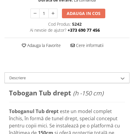
Durata de livrare:
La comandă
ADAUGA IN COS
Cod Produs:
5242
Ai nevoie de ajutor?
+373 690 77 456
Adauga la Favorite
Cere informatii
Descriere
Tobogan Tub drept
(h -150 cm)
Toboganul Tub drept
este un model complet
închis, în formă de tunel drept, special conceput
pentru copii mici. Se instalează pe o platformă cu
înălțimea de
150cm
și oferă protecție totală pe