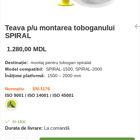
Căsuțe de joacă
Teava p/u montarea toboganului
Mese și bănci pentru copii
SPIRAL
Table pentru desen
1.280,00 MDL
Destinație:
montaj pentru tobogan spiralat
Gardulețe
Model compatibil:
SPIRAL-1500, SPIRAL-2000
Înălțime platformă:
1500 – 2000 mm
Echipamente pentru
Normativ EN-1176
grădinițe
ISO 9001 / ISO 14001 / ISO 45001
Pavilioane pentru grădinițe
In stoc
Durata de livrare:
La comandă