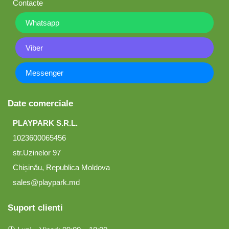
Contacte
Whatsapp
Viber
Messenger
Date comerciale
PLAYPARK S.R.L.
1023600065456
str.Uzinelor 97
Chișinău, Republica Moldova
sales@playpark.md
Suport clienti