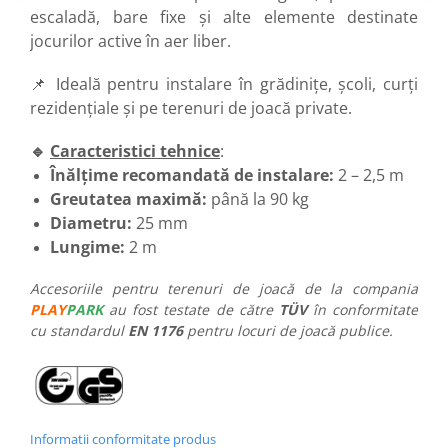
escaladă, bare fixe și alte elemente destinate
jocurilor active în aer liber.
📌 Ideală pentru instalare în grădinițe, școli, curți
rezidențiale și pe terenuri de joacă private.
🔹
Caracteristici tehnice
:
Înălțime recomandată de instalare:
2 – 2,5 m
Greutatea maximă:
până la 90 kg
Diametru:
25 mm
Lungime:
2 m
Accesoriile pentru terenuri de joacă de la compania
PLAY
PARK
au fost testate de către
TÜV
în conformitate
cu standardul
EN 1176
pentru locuri de joacă publice.
Informatii conformitate produs