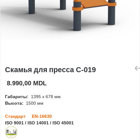
Игровые домики
Детские столики и
скамейки
Доски для рисования
Ограждения
Скамья для пресса C-019
8.990,00 MDL
Оборудование для
детских садов
Габариты:
1395 x 678 мм
Павильоны для детских
Высота:
1500 мм
садов
Стандарт EN-16630
ISO 9001 / ISO 14001 / ISO 45001