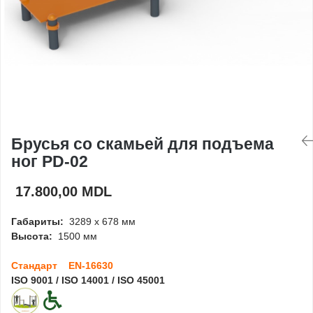
Игровые домики
Детские столики и
скамейки
Доски для рисования
Брусья со скамьей для подъема
Ограждения
ног PD-02
Оборудование для
17.800,00 MDL
детских садов
Габариты:
3289 x 678 мм
Павильоны для детских
Высота:
1500 мм
садов
Стандарт EN-16630
ISO 9001 / ISO 14001 / ISO 45001