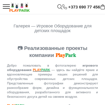
+373 690 77 456
Игровые Комплексы
Спорт - Фитнес
Игровое Оборудование
Комплектующие / Аксессуары
Подвесные качели для
Детские качели для
Галерея — Игровое Оборудование для
PREMIUM
Уличные тренажеры
детей
улицы
детских площадок
MultiPlay
WORKOUT комплексы
Балансиры
Горки пластиковые
📷
Реализованные проекты
АКРОБАТИКА-Канат /
WORKOUT Kids
компании
𝐏𝐥𝐚𝐲
𝐏𝐚𝐫𝐤
ROBINIA
Качалки на пружине
Кольца /Трапеция
комплексы
Добро пожаловать в фотогалерею
игрового
Силовые тренажеры
WOOD (для дома и дачи)
Карусели
Игровые аксессуары
оборудования
PLAY
PARK
— здесь вы найдёте яркие и
FBarbell
вдохновляющие примеры наших решений для
обустройства современных детских площадок.
Игровые комплексы для
Конструкционные
Для спортивных
Представленные фотографии демонстрируют
Горки для детей
Помещений
элементы
площадок
разнообразие форм, дизайна и функциональности
оборудования, разработанного для активного и
безопасного досуга детей на свежем воздухе.
Для спортивных залов
Детские песочницы