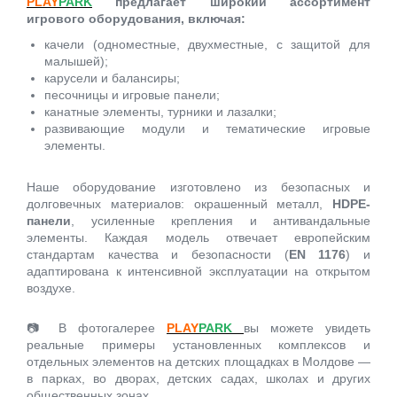
PLAY
PARK
предлагает широкий ассортимент
игрового оборудования, включая:
Игровые домики
качели (одноместные, двухместные, с защитой для
малышей);
Детские столики и
карусели и балансиры;
скамейки
песочницы и игровые панели;
канатные элементы, турники и лазалки;
развивающие модули и тематические игровые
Доски для рисования
элементы.
Наше оборудование изготовлено из безопасных и
Ограждения
долговечных материалов: окрашенный металл,
HDPE-
панели
, усиленные крепления и антивандальные
Оборудование для
элементы. Каждая модель отвечает европейским
детских садов
стандартам качества и безопасности (
EN 1176
) и
адаптирована к интенсивной эксплуатации на открытом
воздухе.
Павильоны для детских
садов
📷 В фотогалерее
PLAY
PARK
вы можете увидеть
реальные примеры установленных комплексов и
отдельных элементов на детских площадках в Молдове —
в парках, во дворах, детских садах, школах и других
общественных зонах.