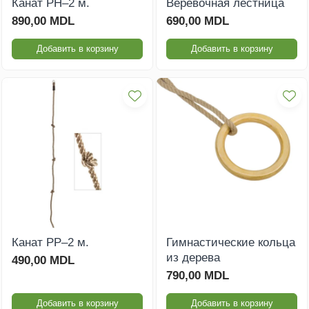
Канат PH–2 м.
Веревочная лестница
890,00 MDL
690,00 MDL
Игровые домики
Добавить в корзину
Добавить в корзину
Детские столики и
скамейки
Доски для рисования
Ограждения
Оборудование для
детских садов
Павильоны для детских
садов
Канат PP–2 м.
Гимнастические кольца
из дерева
490,00 MDL
790,00 MDL
Добавить в корзину
Добавить в корзину