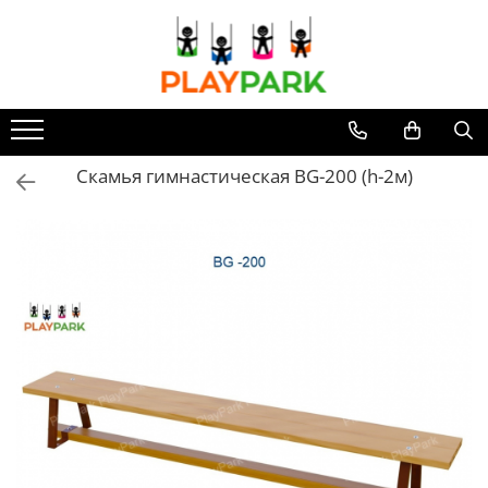
Все Коллекции
Игровые Комплексы
PREMIUM
Скамья гимнастичеcкая BG-200 (h-2м)
MultiPlay
ROBINIA
WOOD (для дома и дачи)
Игровые комплексы для
Помещений
Спорт - Фитнес
Уличные тренажеры
WORKOUT комплексы
WORKOUT Kids комплексы