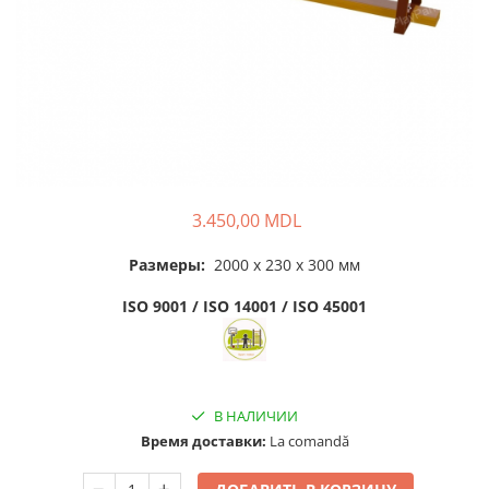
Силовые тренажеры FBarbell
Для спортивных площадок
Для спортивных залов
Игровое Оборудование
Детские качели для улицы
Балансиры
3.450,00 MDL
Качалки на пружине
Размеры:
2000 x 230 x 300 мм
Карусели
ISO 9001 / ISO 14001 / ISO 45001
Горки для детей
Детские песочницы
Игровые домики
Детские столики и скамейки
В НАЛИЧИИ
Время доставки:
La comandă
Доски для рисования
Ограждения