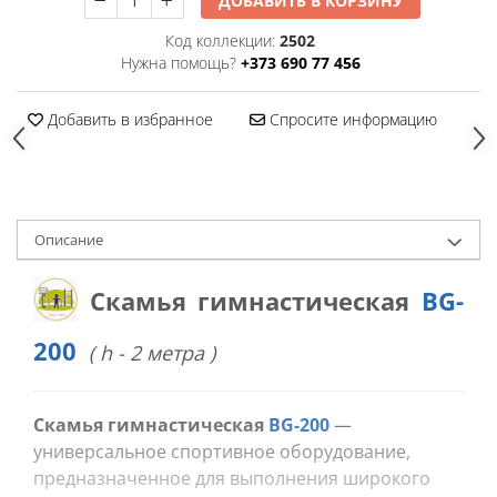
ДОБАВИТЬ В КОРЗИНУ
Оборудование для детских
Код коллекции:
2502
садов
Нужна помощь?
+373 690 77 456
Павильоны для детских
садов
Добавить в избранное
Спросите информацию
Комплектующие / Аксессуары
Подвесные качели для детей
Горки пластиковые
Oписание
АКРОБАТИКА-Канат /Кольца /
Трапеция
Скамья гимнастическая
BG-
Игровые аксессуары
200
Конструкционные элементы
( h - 2 метра )
Оферты и Проекты
Скамья гимнастическая
BG-200
—
универсальное спортивное оборудование,
Канатные Конструкции
предназначенное для выполнения широкого