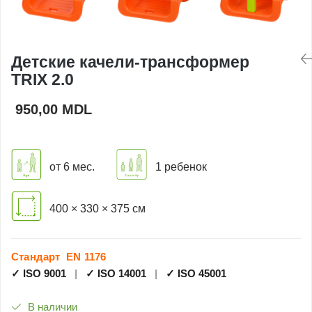
Игровые домики
Детские столики и
Детские качели-трансформер
скамейки
TRIX 2.0
Доски для рисования
950,00 MDL
Ограждения
от 6 мес.
1 ребенок
Оборудование для
детских садов
400 × 330 × 375 см
Павильоны для детских
садов
Стандарт EN 1176
✓ ISO 9001
|
✓ ISO 14001
|
✓ ISO 45001
В наличии