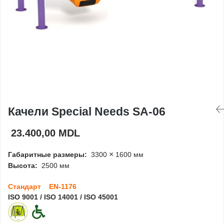
Игровые домики
Детские столики и
скамейки
Доски для рисования
Ограждения
Качели Special Needs SA-06
23.400,00 MDL
Оборудование для
детских садов
×
Габаритные размеры:
3300
1600 мм
Павильоны для детских
Высота:
2500 мм
садов
Стандарт EN-1176
ISO 9001 / ISO 14001 / ISO 45001