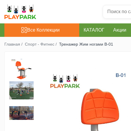
Все Коллекции
Все Коллекции
КАТАЛОГ
Акции
Игровые Комплексы
Главная /
Спорт - Фитнес /
Тренажер Жим ногами B-01
PREMIUM
MultiPlay
ROBINIA
WOOD (для дома и дачи)
Игровые комплексы для
Помещений