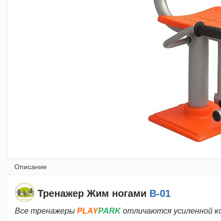
Спорт - Фитнес
Уличные тренажеры
WORKOUT комплексы
WORKOUT Kids
комплексы
Силовые тренажеры
FBarbell
Спортивные Площадки
Oписание
Тренажер Жим ногами
B-01
Спортивные Залы
Все тренажеры
PLAY
PARK
отличаются усиленной к