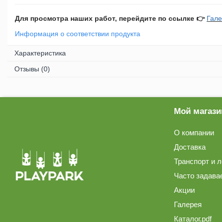
Детские столики и
Для просмотра наших работ, перейдите по ссылке 👉
Гал
скамейки
Информация о соответствии продукта
Доски для рисования
Характеристика
Отзывы
(0)
Ограждения
Оборудование для
Мой магази
детских садов
О компании
Павильоны для детских
Доставка
садов
Транспорт и л
Комплектующие /
Часто задава
Аксессуары
Акции
Подвесные качели для
Галерея
детей
Каталог.pdf