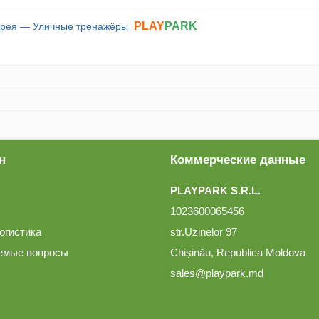
PLAY
PARK
ерея — Уличные тренажёры
н
Коммерческие данные
PLAYPARK S.R.L.
1023600065456
огистика
str.Uzinelor 97
емые вопросы
Chișinău, Republica Moldova
sales@playpark.md