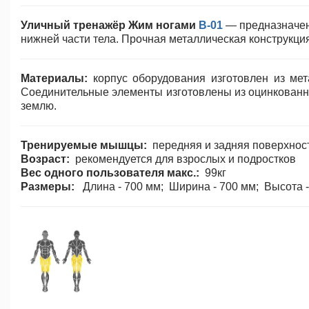
Игровое Оборудование
Уличный тренажёр Жим ногами
B-01
— предназначен
нижней части тела. Прочная металлическая конструкци
Детские качели для
улицы
Материалы:
корпус оборудования изготовлен из ме
Балансиры
Соединительные элементы изготовлены из оцинкованно
землю.
Качалки на пружине
Тренируемые мышцы:
передняя и задняя поверхност
Возраст:
рекомендуется для взрослых и подростков
Карусели
Вес одного пользователя макс.:
99кг
Размеры:
Длина - 700 мм; Ширина - 700 мм; Высота -
Горки для детей
Детские песочницы
Игровые домики