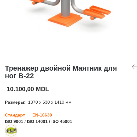
Игровые домики
Детские столики и
скамейки
Доски для рисования
Ограждения
Тренажёр двойной Маятник для
ног B-22
Оборудование для
детских садов
10.100,00 MDL
Павильоны для детских
Размеры:
1370 x 530 x 1410 мм
садов
Стандарт EN-16630
ISO 9001 / ISO 14001 / ISO 45001