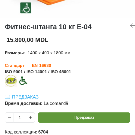
Игровые домики
Детские столики и
Фитнес-штанга 10 кг E-04
скамейки
15.800,00 MDL
Доски для рисования
Размеры:
1400 x 400 x 1800 мм
Ограждения
Стандарт EN-16630
ISO 9001 / ISO 14001 / ISO 45001
Оборудование для
детских садов
ПРЕДЗАКАЗ
Павильоны для детских
Время доставки:
La comandă
садов
Предзаказ
Код коллекции:
6704