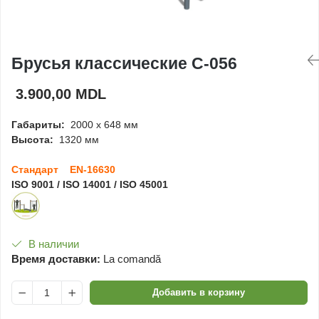
Игровые домики
Детские столики и
Брусья классические C-056
скамейки
3.900,00 MDL
Доски для рисования
Габариты:
2000 x 648 мм
Высота:
1320 мм
Ограждения
Стандарт EN-16630
ISO 9001 / ISO 14001 / ISO 45001
Оборудование для
детских садов
Павильоны для детских
В наличии
садов
Время доставки:
La comandă
Добавить в корзину