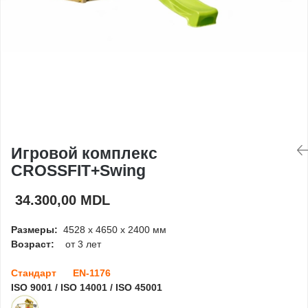
Игровые домики
Детские столики и
скамейки
Доски для рисования
Ограждения
Игровой комплекс
CROSSFIT+Swing
Оборудование для
детских садов
34.300,00 MDL
Павильоны для детских
Размеры:
4528 x 4650 x 2400 мм
садов
Возраст:
от 3 лет
Стандарт EN-1176
ISO 9001 / ISO 14001 / ISO 45001