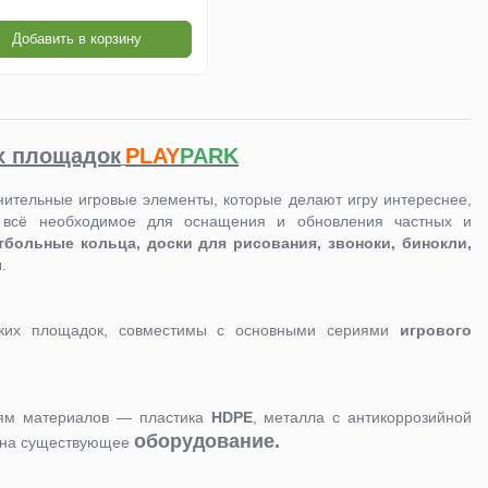
Добавить в корзину
х площадок
PLAY
PARK
ительные игровые элементы, которые делают игру интереснее,
всё необходимое для оснащения и обновления частных и
тбольные кольца, доски для рисования, звоноки, бинокли,
ы
.
ких площадок, совместимы с основными сериями
игрового
иям материалов — пластика
HDPE
, металла с антикоррозийной
оборудование.
я на существующее