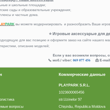
ьные и школьные площадки;
тские сады и образовательные учреждения;
лексы и частные дома.
LAY
PARK
вы можете модернизировать и разнообразить Ваше игро
⭐️ Игровые аксессуарые для д
одходящую для вас позицию и оформите заказ на сайте нашего ма
теристики, описание моделей;
Если у вас возникли вопросы, с
📞 моб./ viber:
𝟎𝟔𝟗 𝟎𝟕𝟕 𝟒𝟓𝟔
📩 E-mail
н
Коммерческие данные
PLAYPARK S.R.L.
1023600065456
огистика
str.Uzinelor 97
емые вопросы
Chișinău, Republica Moldova