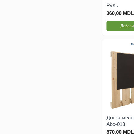
Игровое Оборудование
Руль
360,00 MDL
Детские качели для
улицы
Добави
Балансиры
Качалки на пружине
Карусели
Горки для детей
Детские песочницы
Доска мело
Abc-013
Игровые домики
870,00 MDL