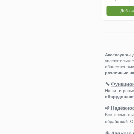
Детские столики и
Добави
скамейки
Доски для рисования
Ограждения
Аксессуары 
увлекательн
Оборудование для
общественных
детских садов
различные н
Павильоны для детских
🔧
Функцион
садов
Наши игровы
оборудован
Комплектующие /
Аксессуары
🌱
Надёжнос
Все элементы
Подвесные качели для
обработкой. О
детей
🎯
Для кого