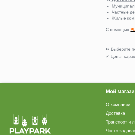
Горки пластиковые
Муниципал
Частные де
Жилые комп
АКРОБАТИКА-Канат /
Кольца /Трапеция
С помощью
P
Игровые аксессуары
⏩
Выберите п
✓
Цены, харак
Конструкционные
элементы
Оферты и Проекты
Мой магази
Канатные Конструкции
О компании
Обучение / Креатив
Доставка
Транспорт и л
Интерактивные Панели
Часто задава