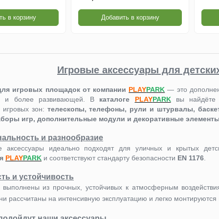
ть в корзину
Добавить в корзину
Игровые аксессуары для детски
для игровых площадок от компании
PLAY
PARK
— это дополнен
ее и более развивающей. В
каталоге
PLAY
PARK
вы найдёте 
 игровых зон:
телескопы, телефоны, рули и штурвалы, баске
аборы игр, дополнительные модули и декоративные элемент
альность и разнообразие
е аксессуары идеально подходят для уличных и крытых детс
ия
PLAY
PARK
и соответствуют стандарту безопасности
EN 1176
.
ть и устойчивость
 выполнены из прочных, устойчивых к атмосферным воздейств
ни рассчитаны на интенсивную эксплуатацию и легко монтируютс
 подойдут наши аксессуары