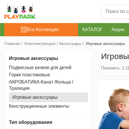
Все Коллекции
Все Коллекции
КАТАЛОГ
Акции
Игровые Комплексы
Главная /
Комплектующие / Аксессуары /
Игровые аксессуары
PREMIUM
Игровы
Игровые аксессуары
Подвесные качели для детей
Показать:
1-
1
MultiPlay
Горки пластиковые
АКРОБАТИКА-Канат /Кольца /
ROBINIA
Трапеция
Игровые аксессуары
WOOD (для дома и дачи)
Конструкционные элементы
Игровые комплексы для
Тип оборудования
Помещений